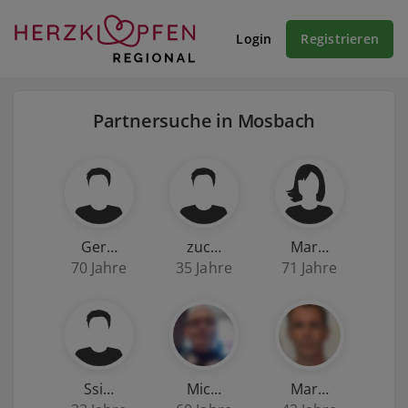
Login
Registrieren
Partnersuche in Mosbach
Ger…
zuc…
Mar…
70 Jahre
35 Jahre
71 Jahre
Ssi…
Mic…
Mar…